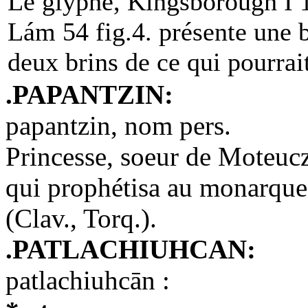
Le glyphe, Kingsborough I
Lám 54 fig.4. présente une b
deux brins de ce qui pourrait
.PAPANTZIN:
papantzin, nom pers.
Princesse, soeur de Moteuczo
qui prophétisa au monarque 
(Clav., Torq.).
.PATLACHIUHCAN:
patlachiuhcān :