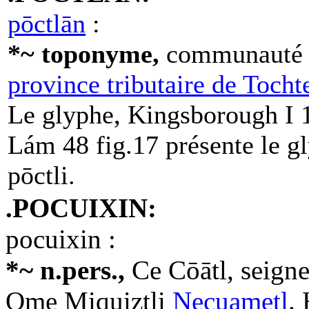
pōctlān
:
*~ toponyme,
communauté r
province tributaire de Tocht
Le glyphe, Kingsborough I
Lám 48 fig.17 présente le g
pōctli.
.POCUIXIN:
pocuixin :
*~ n.pers.,
Ce Cōātl, seigne
Ome Miquiztli
Necuametl
.