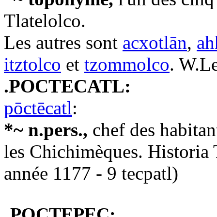
Tlatelolco.
Les autres sont
acxotlān
,
ah
itztolco
et
tzommolco
. W.L
.POCTECATL:
pōctēcatl
:
*~ n.pers.,
chef des habitan
les Chichimèques. Historia 
année 1177 - 9 tecpatl)
.POCTEPEC: