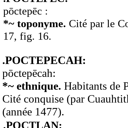
pōctepēc :
*~ toponyme.
Cité par le 
17, fig. 16.
.POCTEPECAH:
pōctepēcah:
*~ ethnique.
Habitants de 
Cité conquise (par Cuauhti
(année 1477).
.POCTLAN: