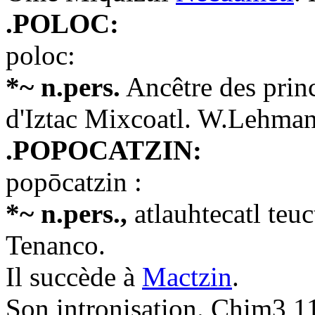
.POLOC:
poloc:
*~ n.pers.
Ancêtre des prin
d'Iztac Mixcoatl. W.Lehma
.POPOCATZIN:
popōcatzin :
*~ n.pers.,
atlauhtecatl teuc
Tenanco.
Il succède à
Mactzin
.
Son intronisation. Chim3,116