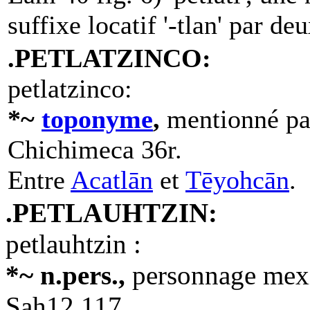
suffixe locatif '-tlan' par deux
.PETLATZINCO:
petlatzinco:
*~
toponyme
,
mentionné par
Chichimeca 36r.
Entre
Acatlān
et
Tēyohcān
.
.PETLAUHTZIN:
petlauhtzin :
*~ n.pers.,
personnage mexi
Sah12,117.