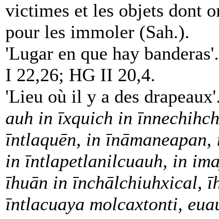
victimes et les objets dont on
pour les immoler (Sah.).
'Lugar en que hay banderas'
I 22,26; HG II 20,4.
'Lieu où il y a des drapeaux'
auh in īxquich in īnnechihch
īntlaquēn, in īnāmaneapan, 
in īntlapetlanilcuauh, in i
īhuān in īnchālchiuhxical, ī
īntlacuaya molcaxtonti, eua