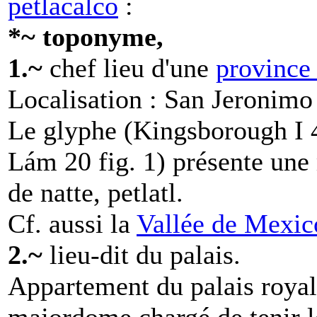
petlācalco
:
*~ toponyme,
1.~
chef lieu d'une
province 
Localisation : San Jeronimo
Le glyphe (Kingsborough I
Lám 20 fig. 1) présente une 
de natte, petlatl.
Cf. aussi la
Vallée de Mexic
2.~
lieu-dit du palais.
Appartement du palais royal,