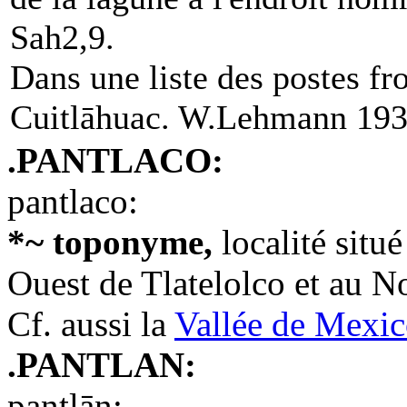
Sah2,9.
Dans une liste des postes fr
Cuitlāhuac. W.Lehmann 193
.PANTLACO:
pantlaco:
*~ toponyme,
localité situ
Ouest de Tlatelolco et au N
Cf. aussi la
Vallée de Mexi
.PANTLAN:
pantlān: