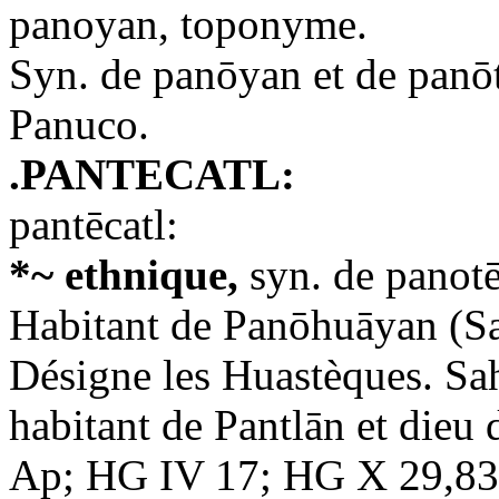
panoyan, toponyme.
Syn. de panōyan et de panō
Panuco.
.PANTECATL:
pantēcatl:
*~ ethnique,
syn. de panotēc
Habitant de Panōhuāyan (Sa
Désigne les Huastèques. Sa
habitant de Pantlān et dieu 
Ap; HG IV 17; HG X 29,83 