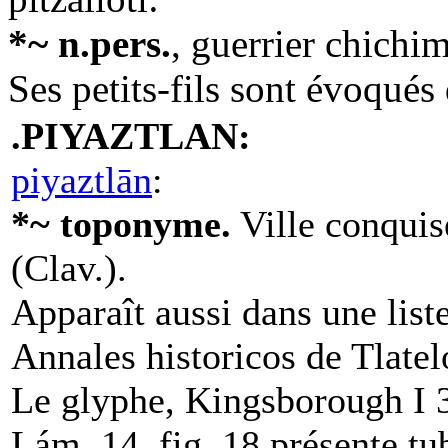
*~ n.pers.
, guerrier chich
Ses petits-fils sont évoqu
.PIYAZTLAN:
piyaztlān
:
*~ toponyme.
Ville conquis
(Clav.).
Apparaît aussi dans une list
Annales historicos de Tlatel
Le glyphe, Kingsborough I
Lám. 14, fig. 18 présente tu