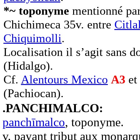
*~ toponyme
mentionné par 
Chichimeca 35v. entre
Citla
Chiquimolli
.
Localisation il s’agit sans 
(Hidalgo).
Cf.
Alentours Mexico
A3
et 
(Pachiocan).
.PANCHIMALCO:
panchīmalco
, toponyme.
v. payant tribut aux monarq