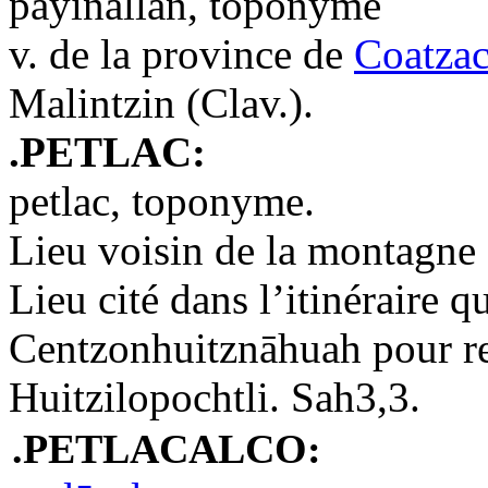
payīnallān, toponyme
v. de la province de
Coatzac
Malintzin (Clav.).
.PETLAC:
petlac, toponyme.
Lieu voisin de la montagne 
Lieu cité dans l’itinéraire q
Centzonhuitznāhuah pour re
Huitzilopochtli. Sah3,3.
.PETLACALCO: