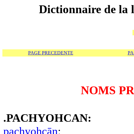
Dictionnaire de la
PAGE PRECEDENTE
PA
NOMS PRO
.PACHYOHCAN:
pachyohcān
: