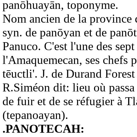
panōhuayān, toponyme.
Nom ancien de la province 
syn. de panōyan et de panō
Panuco. C'est l'une des sept
l'Amaquemecan, ses chefs por
tēuctli'. J. de Durand Fores
R.Siméon dit: lieu où passa 
de fuir et de se réfugier à 
(tepanoayan).
.PANOTECAH: