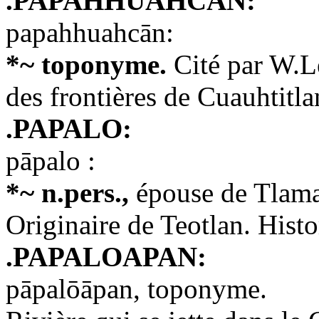
.PAPAHHUAHCAN:
papahhuahcān:
*~ toponyme.
Cité par W.L
des frontières de Cuauhtitla
.PAPALO:
pāpalo :
*~ n.pers.,
épouse de Tlama
Originaire de Teotlan. Hist
.PAPALOAPAN:
pāpalōāpan, toponyme.