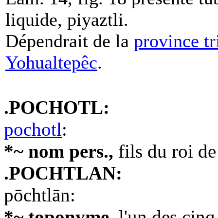
liquide, piyaztli.
Dépendrait de la
province tr
Yohualtepêc
.
.POCHOTL:
pochotl
:
*~ nom pers.,
fils du roi de
.POCHTLAN:
pōchtlān:
*~ toponyme,
l'un des cinq