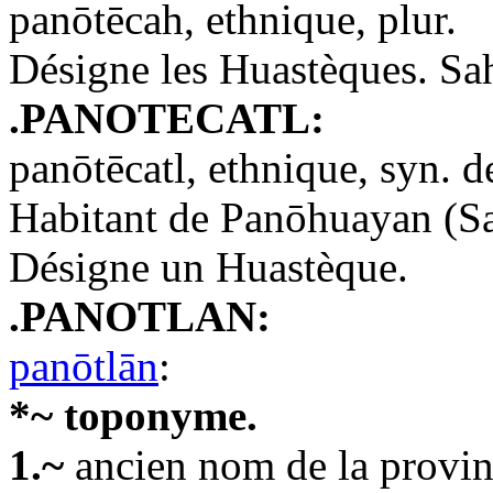
panōtēcah, ethnique, plur.
Désigne les Huastèques. Sa
.PANOTECATL:
panōtēcatl, ethnique, syn. d
Habitant de Panōhuayan (Sa
Désigne un Huastèque.
.PANOTLAN:
panōtlān
:
*~ toponyme.
1.~
ancien nom de la provin