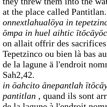
they threw them into the wat
at the place called Pantitlan
onnextlahualōya in tepetzin
ōmpa in huel aihtic ītōcāyō
on allait offrir des sacrifices
Tepetzinco ou bien là bas a
de la lagune ä l'endroit nom
Sah2,42.
in ōahcito ānepantlah ītōcā
pantitlan
, quand ils sont ar
de la lagune à l'endroit nom