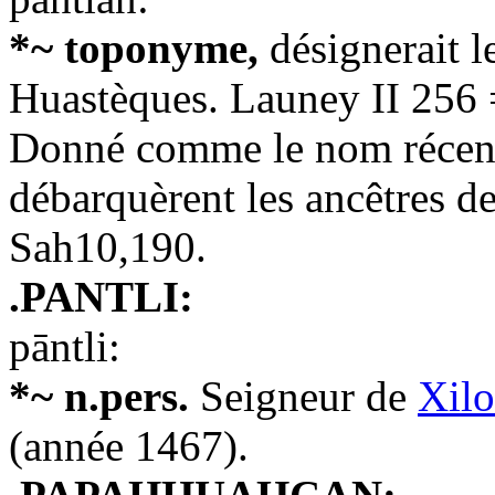
*~ toponyme,
désignerait l
Huastèques. Launey II 256
Donné comme le nom récent 
débarquèrent les ancêtres d
Sah10,190.
.PANTLI:
pāntli:
*~ n.pers.
Seigneur de
Xilo
(année 1467).