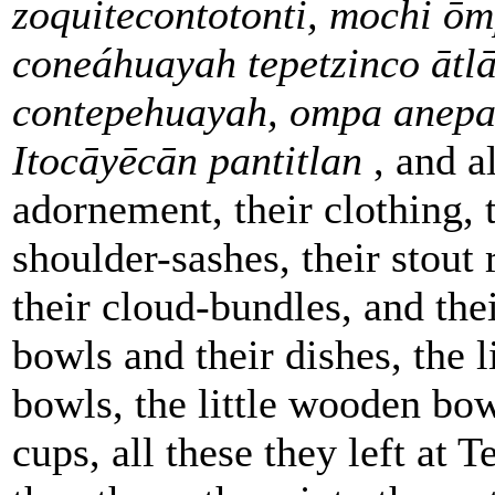
zoquitecontotonti, mochi ō
coneáhuayah tepetzinco ātl
contepehuayah, ompa anepa
Itocāyēcān pantitlan
, and al
adornement, their clothing, 
shoulder-sashes, their stout 
their cloud-bundles, and the
bowls and their dishes, the l
bowls, the little wooden bow
cups, all these they left at T