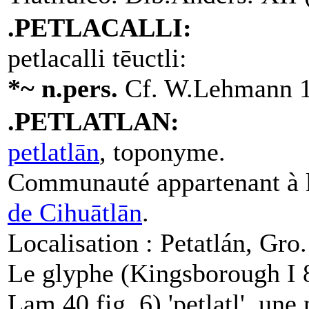
.PETLACALLI:
petlacalli tēuctli:
*~ n.pers.
Cf. W.Lehmann 1
.PETLATLAN:
petlatlān
, toponyme.
Communauté appartenant à 
de Cihuātlān
.
Localisation : Petatlán, Gro.
Le glyphe (Kingsborough I
Lam 40 fig. 6) 'petlatl', une 