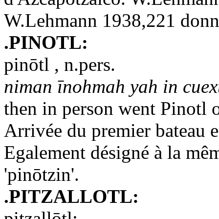
W.Lehmann 1938,221 donne 
.PINOTL:
pinōtl , n.pers.
niman īnohmah yah in cuext
then in person went Pinotl o
Arrivée du premier bateau 
Egalement désigné à la mêm
'pinōtzin'.
.PITZALLOTL:
pitzallōtl: