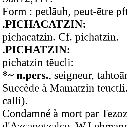
Form : petlāuh, peut-ētre pf
.PICHACATZIN:
pichacatzin. Cf. pichatzin.
.PICHATZIN:
pichatzin tēucli:
*~ n.pers.
, seigneur, tahtoā
Succède à Mamatzin tēuctl
calli).
Condamné à mort par Tezoz
d'Azcapotzalco. W.Lehmann 