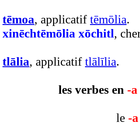
tēmoa
, applicatif
tēmōlia
.
xinēchtēmōlia xōchitl
, che
tlālia
, applicatif
tlālīlia
.
les verbes en
-a
le
-a