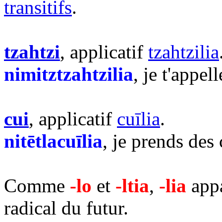
transitifs
.
tzahtzi
, applicatif
tzahtzilia
nimitztzahtzilia
, je t'appel
cui
, applicatif
cuīlia
.
nitētlacuīlia
, je prends des
Comme
-lo
et
-ltia
,
-lia
appa
radical du futur.