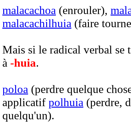
malacachoa
(enrouler),
mala
malacachilhuia
(faire tourn
Mais si le radical verbal se
à
-huia
.
poloa
(perdre quelque chos
applicatif
polhuia
(perdre, d
quelqu'un).