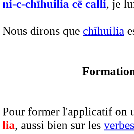
ni-c-chīhuilia cē calli
, je l
Nous dirons que
chīhuilia
es
Formation 
Pour former l'applicatif on u
lia
, aussi bien sur les
verbes