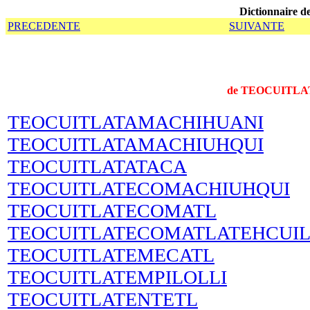
Dictionnaire de
PRECEDENTE
SUIVANTE
de TEOCUITL
TEOCUITLATAMACHIHUANI
TEOCUITLATAMACHIUHQUI
TEOCUITLATATACA
TEOCUITLATECOMACHIUHQUI
TEOCUITLATECOMATL
TEOCUITLATECOMATLATEHCUIL
TEOCUITLATEMECATL
TEOCUITLATEMPILOLLI
TEOCUITLATENTETL