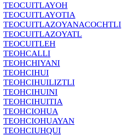
TEOCUITLAYOH
TEOCUITLAYOTIA
TEOCUITLAZOYANACOCHTLI
TEOCUITLAZOYATL
TEOCUITLEH
TEOHCALLI
TEOHCHIYANI
TEOHCIHUI
TEOHCIHUILIZTLI
TEOHCIHUINI
TEOHCIHUITIA
TEOHCIOHUA
TEOHCIOHUAYAN
TEOHCIUHQUI