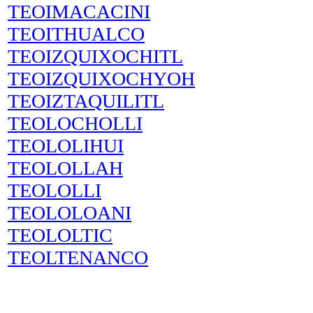
TEOIMACACINI
TEOITHUALCO
TEOIZQUIXOCHITL
TEOIZQUIXOCHYOH
TEOIZTAQUILITL
TEOLOCHOLLI
TEOLOLIHUI
TEOLOLLAH
TEOLOLLI
TEOLOLOANI
TEOLOLTIC
TEOLTENANCO