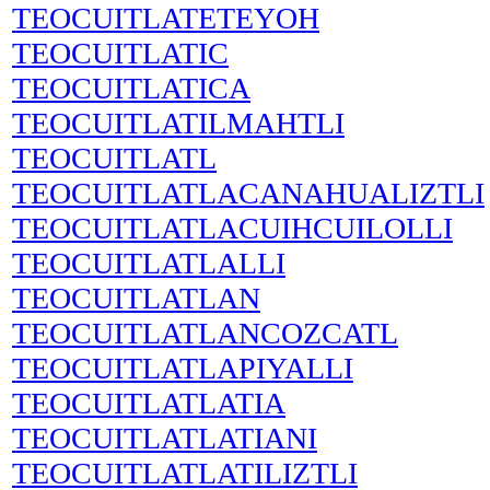
TEOCUITLATETEYOH
TEOCUITLATIC
TEOCUITLATICA
TEOCUITLATILMAHTLI
TEOCUITLATL
TEOCUITLATLACANAHUALIZTLI
TEOCUITLATLACUIHCUILOLLI
TEOCUITLATLALLI
TEOCUITLATLAN
TEOCUITLATLANCOZCATL
TEOCUITLATLAPIYALLI
TEOCUITLATLATIA
TEOCUITLATLATIANI
TEOCUITLATLATILIZTLI