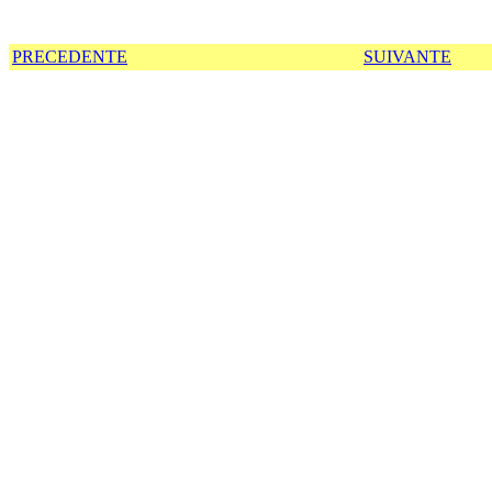
PRECEDENTE
SUIVANTE