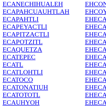
ECANECHIHUALEH
EHCON
ECAPAHCUAUHTLAH
EHCO
ECAPAHTLI
EHEC
ECAPEYACTLI
EHECA
ECAPITZACTLI
EHECA
ECAPOTZITL
EHEC
ECAQUETZA
EHEC
ECATEPEC
EHEC
ECATL
EHEC
ECATLOHTLI
EHEC
ECATOCO
EHEC
ECATONATIUH
EHECA
ECATOTOTL
EHECA
ECAUHYOH
EHECA