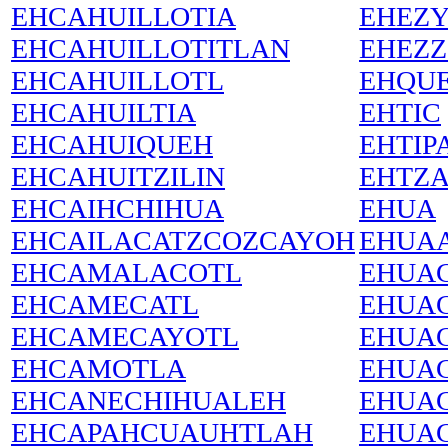
EHCAHUILLOTIA
EHEZ
EHCAHUILLOTITLAN
EHEZ
EHCAHUILLOTL
EHQU
EHCAHUILTIA
EHTIC
EHCAHUIQUEH
EHTIP
EHCAHUITZILIN
EHTZ
EHCAIHCHIHUA
EHUA
EHCAILACATZCOZCAYOH
EHUA
EHCAMALACOTL
EHUA
EHCAMECATL
EHUAC
EHCAMECAYOTL
EHUA
EHCAMOTLA
EHUA
EHCANECHIHUALEH
EHUAC
EHCAPAHCUAUHTLAH
EHUA