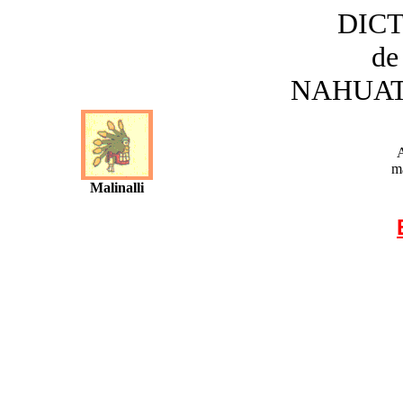
DIC
de
NAHUAT
m
Malinalli